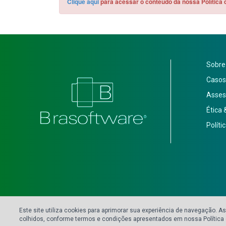
Clique aqui
para acessar o conteúdo da nossa Política 
Sobre
Casos
Asses
Ética
Políti
Brasoftware Informática Ltda. | Inscrição Estadual: 546.106.669.110 | CNPJ: 57.142
Brasoftware © 1987 - 2026 - Todos os direitos reservados.
Este site utiliza cookies para aprimorar sua experiência de navegação.
colhidos, conforme termos e condições apresentados em nossa Política d