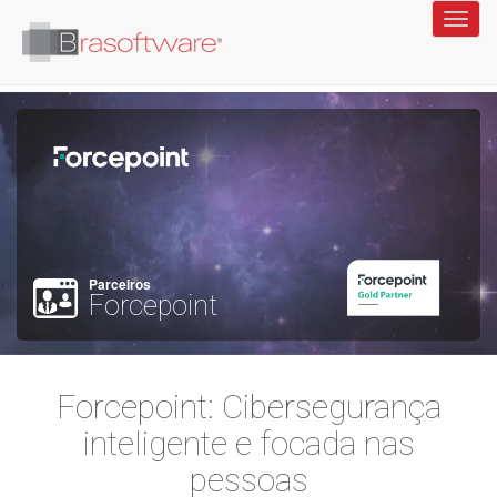
Parceiros
Forcepoint
Forcepoint: Cibersegurança
inteligente e focada nas
pessoas