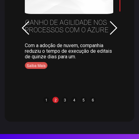
E
GANHO DE AGILIDADE NOS
CAP
NÇA
PROCESSOS COM O AZURE
COM
Com a adoção de nuvem, companhia
Segur
reduziu o tempo de execução de editais
foram
de quinze dias para um.
da Br
var
cesso.
Saiba Mais
Saiba
1
2
3
4
5
6