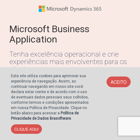
Microsoft Business
Application
Tenha excelência operacional e crie
experiências mais envolventes para os
clientes.
Este site utiliza cookies para aprimorar sua
ACEITO
experiência de navegação. Assim, ao
continuar navegando em nosso site você
declara estar ciente e de acordo com o uso
de eventuais dados pessoais seus colhidos,
conforme termos e condições apresentados
em nossa Política de Privacidade. Clique no
Construa um relacionamento com os seus clientes e
botão abaixo para acessar a
Política de
gere mais valor ao negócio.
Privacidade de Dados Brasoftware
.
CLIQUE AQUI